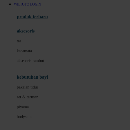
WILTOTO LOGIN
Azetabio
produk terbaru
B
aksesoris
Baabaasheepz
tas
Babiators
kacamata
Baby Dove
aksesoris rambut
Baby Jogger
Baby Rovega
kebutuhan bayi
Babybee
pakaian tidur
Banana Boat
set & terusan
Banz
piyama
Barbie
bodysuits
Beaba