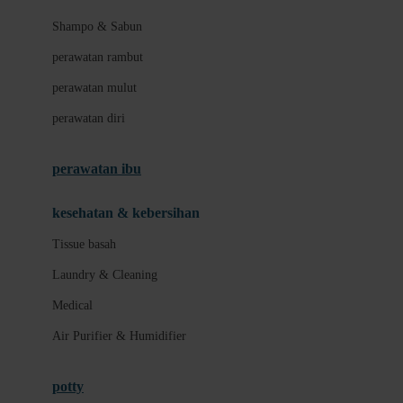
London Taxi
Shampo & Sabun
Love To Dream
perawatan rambut
perawatan mulut
M
perawatan diri
Magformers
Mama's Choice
perawatan ibu
Mamas&Papas
kesehatan & kebersihan
Mamaway
Tissue basah
Maxi Cosi
Laundry & Cleaning
Megabloks
Medical
Micro
Air Purifier & Humidifier
MiDeer
Mimi & Lula
potty
Mini Monkey