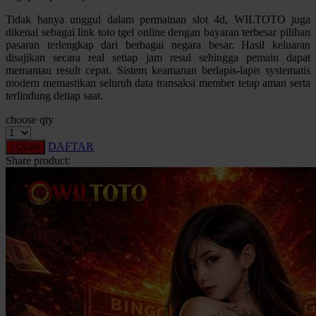
Squishmallows
Tidak hanya unggul dalam permainan slot 4d, WILTOTO juga
dikenal sebagai link toto tgel online dengan bayaran terbesar pilihan
Starbooks
pasaran terlengkap dari berbagai negara besar. Hasil keluaran
disajikan secara real setiap jam resul sehingga pemain dapat
Stick-O
memantau result cepat. Sistem keamanan berlapis-lapis systematis
modern memastikan seluruh data transaksi member tetap aman serta
Stokke
terlindung detiap saat.
Sudocrem
choose qty
Sumimo
DAFTAR
LOGIN
Sunnylife
Share product:
Sun-Staches
Swimava
T
Tommee Tippee
Trunki
Tutti Bambini