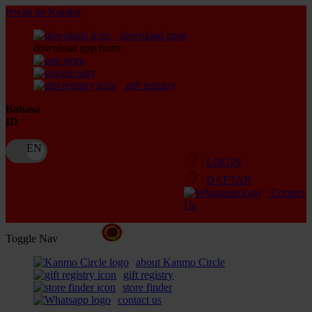
lewati ke Konten
download apps
download app from:
gift registry
Bahasa
ID
LOGIN
DAFTAR
Contact
Us
Toggle Nav
about Kanmo Circle
gift registry
store finder
contact us