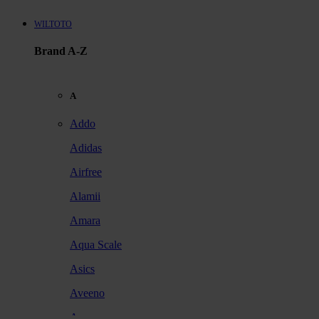
WILTOTO
Brand A-Z
A
Addo
Adidas
Airfree
Alamii
Amara
Aqua Scale
Asics
Aveeno
Awan