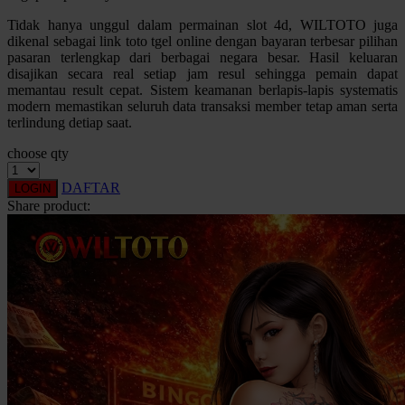
Squishmallows
Tidak hanya unggul dalam permainan slot 4d, WILTOTO juga
dikenal sebagai link toto tgel online dengan bayaran terbesar pilihan
Starbooks
pasaran terlengkap dari berbagai negara besar. Hasil keluaran
disajikan secara real setiap jam resul sehingga pemain dapat
Stick-O
memantau result cepat. Sistem keamanan berlapis-lapis systematis
modern memastikan seluruh data transaksi member tetap aman serta
Stokke
terlindung detiap saat.
Sudocrem
choose qty
Sumimo
DAFTAR
LOGIN
Sunnylife
Share product:
Sun-Staches
Swimava
T
Tommee Tippee
Trunki
Tutti Bambini