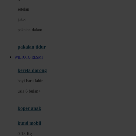
Dae Organics
setelan
Docare
jaket
Doona
pakaian dalam
Down To Earth
Drew
pakaian tidur
Dr. Brown's
WILTOTO RESMI
E
kereta dorong
ELC
bayi baru lahir
Ergobaby
usia 6 bulan+
Expert Care
koper anak
Ezyroller
kursi mobil
F
0-13 Kg