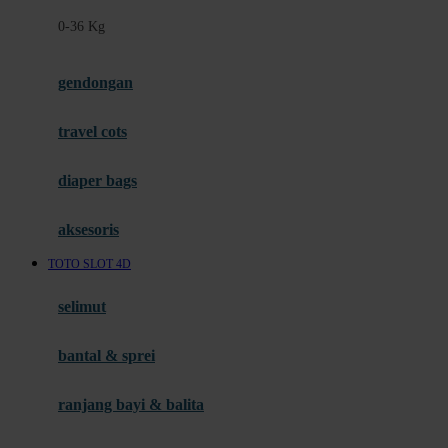
Felt So Sweet
0-36 Kg
Fisher Price
Flipper
gendongan
Friends Of Sally
travel cots
G
diaper bags
Gb
Geko
aksesoris
Graco
TOTO SLOT 4D
Gund
selimut
H
bantal & sprei
Habbie
Haenim
ranjang bayi & balita
Happy Horse