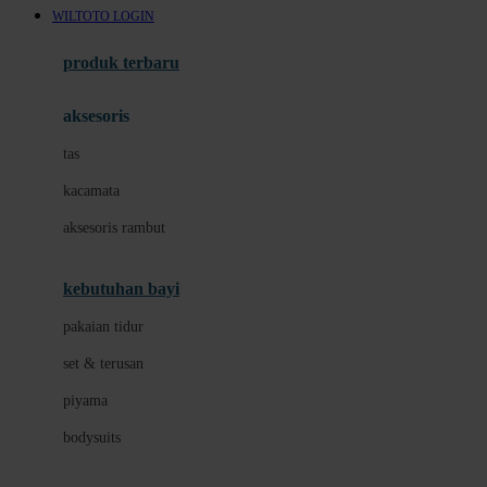
WILTOTO LOGIN
Azetabio
produk terbaru
B
aksesoris
Baabaasheepz
tas
Babiators
kacamata
Baby Dove
aksesoris rambut
Baby Jogger
Baby Rovega
kebutuhan bayi
Babybee
pakaian tidur
Banana Boat
set & terusan
Banz
piyama
Barbie
bodysuits
Beaba