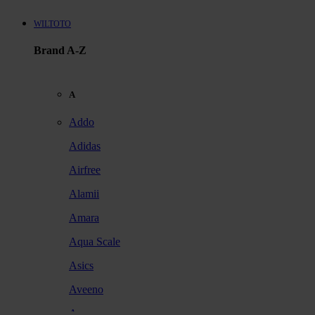
WILTOTO
Brand A-Z
A
Addo
Adidas
Airfree
Alamii
Amara
Aqua Scale
Asics
Aveeno
Awan