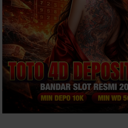
Twistshake
TY Toys
U
V
Veja
Vitaflow
Vtech
W
Waterland
Wellness
X