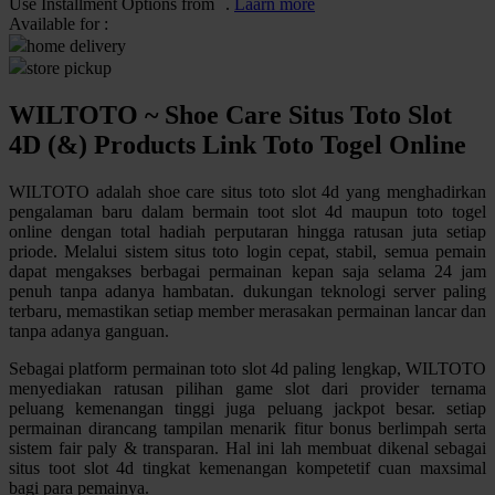
Use Installment Options from
.
Laarn more
Available for :
Q
home delivery
store pickup
QV Baby
WILTOTO ~ Shoe Care Situs Toto Slot
R
4D (&) Products Link Toto Togel Online
Real Shades
WILTOTO adalah shoe care situs toto slot 4d yang menghadirkan
Red Castle
pengalaman baru dalam bermain toot slot 4d maupun toto togel
online dengan total hadiah perputaran hingga ratusan juta setiap
Ribbon Madness
priode. Melalui sistem situs toto login cepat, stabil, semua pemain
dapat mengakses berbagai permainan kepan saja selama 24 jam
S
penuh tanpa adanya hambatan. dukungan teknologi server paling
terbaru, memastikan setiap member merasakan permainan lancar dan
Sebamed
tanpa adanya ganguan.
Silver Cross
Sebagai platform permainan toto slot 4d paling lengkap, WILTOTO
menyediakan ratusan pilihan game slot dari provider ternama
Simply Idea
peluang kemenangan tinggi juga peluang jackpot besar. setiap
permainan dirancang tampilan menarik fitur bonus berlimpah serta
Skip Hop
sistem fair paly & transparan. Hal ini lah membuat dikenal sebagai
situs toot slot 4d tingkat kemenangan kompetetif cuan maxsimal
Spectra
bagi para pemainya.